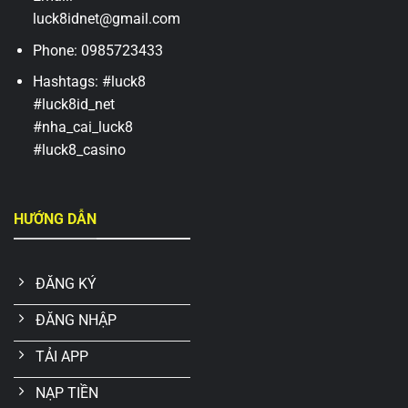
luck8idnet@gmail.com
Phone: 0985723433
Hashtags:
#luck8
#luck8id_net
#nha_cai_luck8
#luck8_casino
HƯỚNG DẪN
ĐĂNG KÝ
ĐĂNG NHẬP
TẢI APP
NẠP TIỀN