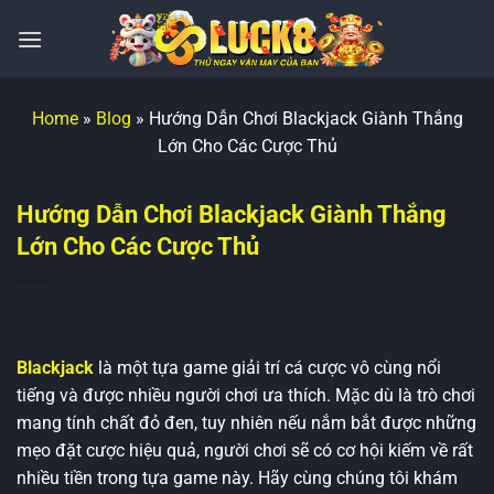
Bỏ
qua
nội
dung
Home
»
Blog
»
Hướng Dẫn Chơi Blackjack Giành Thắng
Lớn Cho Các Cược Thủ
Hướng Dẫn Chơi Blackjack Giành Thắng
Lớn Cho Các Cược Thủ
Blackjack
là một tựa game giải trí cá cược vô cùng nổi
tiếng và được nhiều người chơi ưa thích. Mặc dù là trò chơi
mang tính chất đỏ đen, tuy nhiên nếu nắm bắt được những
mẹo đặt cược hiệu quả, người chơi sẽ có cơ hội kiếm về rất
nhiều tiền trong tựa game này. Hãy cùng chúng tôi khám