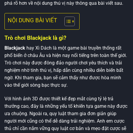
phá rõ hơn về nội dung thú vị này thông qua bài viết sau.
NỘI DUNG BÀI VIẾT
Trò chơi Blackjack là gì?
Blackjack
hay Xì Dách là một game bài truyền thống rất
phổ biến ở châu Âu và hiện nay nổi tiếng trên toàn thế giới.
Trò chơi này được đông đảo người chơi yêu thích và trải
nghiệm nhờ tính thú vị, hấp dẫn cùng nhiều diễn biến bất
ngờ. Khi tham gia, bạn sẽ cảm thấy như được hòa mình
vào thế giới sòng bạc thực sự.
Với hình ảnh 3D được thiết kế đẹp mắt cùng tỷ lệ trả
thưởng cao, đây là những yếu tố khiến tựa game này được
ưa chuộng. Ngoài ra, quy luật tham gia đơn giản giúp
người mới cũng có thể dễ dàng trải nghiệm. Anh em cược
thủ chỉ cần nắm vững quy luật cơ bản và mẹo đặt cược sẽ