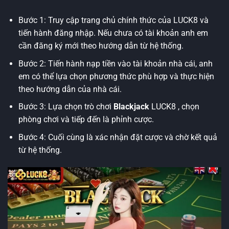
Bước 1: Truy cập trang chủ chính thức của LUCK8 và
tiến hành đăng nhập. Nếu chưa có tài khoản anh em
cần đăng ký mới theo hướng dẫn từ hệ thống.
Bước 2: Tiến hành nạp tiền vào tài khoản nhà cái, anh
em có thể lựa chọn phương thức phù hợp và thực hiện
theo hướng dẫn của nhà cái.
Bước 3: Lựa chọn trò chơi
Blackjack
LUCK8 , chọn
phòng chơi và tiếp đến là phỉnh cược.
Bước 4: Cuối cùng là xác nhận đặt cược và chờ kết quả
từ hệ thống.