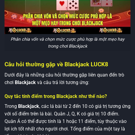
Phân chia vốn và chọn mức cược phù hợp là một mẹo hay
trong chơi Blackjack
Câu hỏi thường gặp về Blackjack LUCK8
Dưới đây là những câu hỏi thường gặp liên quan đến trò
chơi
Blackjack
và câu trả lời tương ứng:
Quy tắc tính điểm trong Blackjack như thế nào?
Trong
Blackjack
, các lá bài từ 2 đến 10 có giá trị tương ứng
với số điểm trên lá bài. Quân J, Q, K có giá trị 10 điểm.
Quân Á có thể được tính là 1 hoặc 11 điểm, tùy thuộc vào
lợi ích tốt nhất cho người chơi. Tổng điểm của một tay là