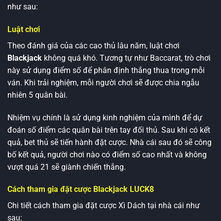
như sau:
Luật chơi
Theo đánh giá của các cao thủ lâu năm, luật chơi
Blackjack
không quá khó. Tương tự như Baccarat, trò chơi
này sử dụng điểm số để phân định thắng thua trong mỗi
ván. Khi trải nghiệm, mỗi người chơi sẽ được chia ngẫu
nhiên 5 quân bài.
Nhiệm vụ chính là sử dụng kinh nghiệm của mình để dự
đoán số điểm các quân bài trên tay đối thủ. Sau khi có kết
quả, bet thủ sẽ tiến hành đặt cược. Nhà cái sau đó sẽ công
bố kết quả, người chơi nào có điểm số cao nhất và không
vượt quá 21 sẽ giành chiến thắng.
Cách tham gia đặt cược Blackjack LUCK8
Chi tiết cách tham gia đặt cược Xì Dách tại nhà cái như
sau: