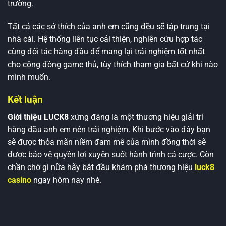
trường.
Tất cả các sở thích của anh em cũng đều sẽ tập trung tại
nhà cái. Hệ thống liên tục cải thiện, nghiên cứu hợp tác
cùng đối tác hàng đầu để mang lại trải nghiệm tốt nhất
cho cộng đồng game thủ, tùy thích tham gia bất cứ khi nào
mình muốn.
Kết luận
Giới thiệu LUCK8
xứng đáng là một thương hiệu giải trí
hàng đầu anh em nên trải nghiệm. Khi bước vào đây bạn
sẽ được thỏa mãn niềm đam mê của mình đồng thời sẽ
được bảo vệ quyền lợi xuyên suốt hành trình cá cược. Còn
chần chờ gì nữa hãy bắt đầu khám phá thương hiệu
luck8
casino
ngay hôm nay nhé.