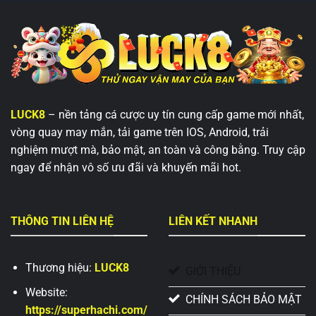
LUCK8
– nền tảng cá cược uy tín cung cấp game mới nhất,
vòng quay may mắn, tải game trên IOS, Android, trải
nghiệm mượt mà, bảo mật, an toàn và công bằng. Truy cập
ngay để nhận vô số ưu đãi và khuyến mãi hot.
THÔNG TIN LIÊN HỆ
LIÊN KẾT NHANH
Thương hiệu:
LUCK8
GIỚI THIỆU
Website:
CHÍNH SÁCH BẢO MẬT
https://superhachi.com/