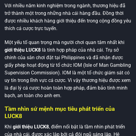
Với nhiều năm kinh nghiệm trong ngành, thương hiệu đã
trở thành một trong những nhà cái hàng đầu. Đồng thời
được nhiều khách hàng giới thiệu đến trong cộng đồng yêu
thích cá cược trực tuyến.
Một yếu tố quan trọng mà người chơi quan tâm nhất khi
giới thiệu LUCK8
là tính hợp pháp của nhà cái. Trụ sở
chính của sân chơi đặt tại Philippines và đã nhận được
giấy phép hoạt động từ tổ chức IOM (Isle of Man Gambling
Supervision Commission). IOM là một tổ chức giám sát có
uy tín trong lĩnh vực cá cược. Vì vậy thương hiệu được xem
là đại lý cá cược hoàn toàn hợp pháp, đảm bảo tính minh
bạch, an toàn cho anh em.
Tầm nhìn sứ mệnh mục tiêu phát triển của
LUCK8
Khi
giới thiệu LUCK8
, điểm nổi bật là tầm nhìn phát triển
của nhà cái, được xác lập bởi cả đội ngũ sáng lập. Hệ