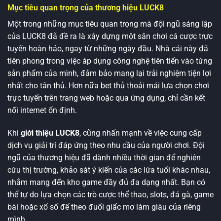
Mục tiêu quan trọng của thương hiệu LUCK8
Một trong những mục tiêu quan trọng mà đội ngũ sáng lập
của LUCK8 đã đề ra là xây dựng một sân chơi cá cược trực
tuyến hoàn hảo, ngay từ những ngày đầu. Nhà cái này đã
tiên phong trong việc áp dụng công nghệ tiên tiến vào từng
sản phẩm của mình, đảm bảo mang lại trải nghiệm tiện lợi
nhất cho tân thủ. Hơn nữa bet thủ thoải mái lựa chọn chơi
trực tuyến trên trang web hoặc qua ứng dụng, chỉ cần kết
nối internet ổn định.
Khi
giới thiệu LUCK8
, cũng nhấn mạnh về việc cung cấp
dịch vụ giải trí đáp ứng theo nhu cầu của người chơi. Đội
ngũ của thương hiệu đã dành nhiều thời gian để nghiên
cứu thị trường, khảo sát ý kiến của các lứa tuổi khác nhau,
nhằm mang đến kho game đầy đủ đa dạng nhất. Bạn có
thể tự do lựa chọn các trò cược thể thao, slots, đá gà, game
bài hoặc xổ số để theo đuổi giấc mơ làm giàu của riêng
mình.