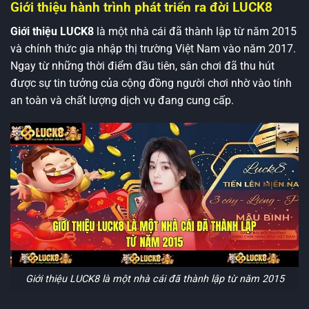
Giới thiệu hành trình phát triển ra đời LUCK8
Giới thiệu LUCK8
là một nhà cái đã thành lập từ năm 2015
và chính thức gia nhập thị trường Việt Nam vào năm 2017.
Ngay từ những thời điểm đầu tiên, sân chơi đã thu hút
được sự tin tưởng của cộng đồng người chơi nhờ vào tính
an toàn và chất lượng dịch vụ đang cung cấp.
Giới thiệu LUCK8 là một nhà cái đã thành lập từ năm 2015